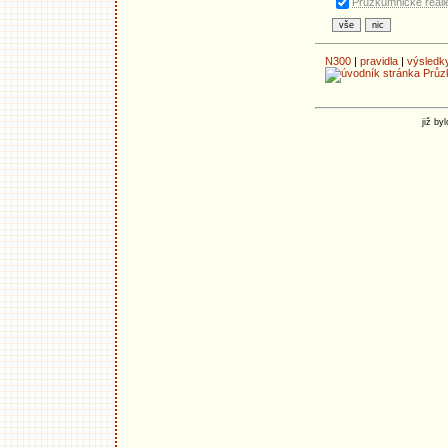
Průzkumnické reáli
N300
|
pravidla
|
výsledk
již b