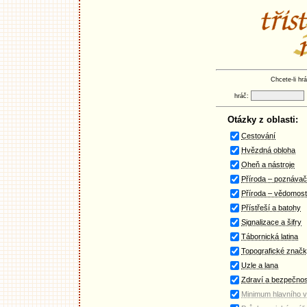
Chcete-li hrá
hráč:
Otázky z oblasti:
Cestování
Hvězdná obloha
Oheň a nástroje
Příroda – poznáva
Příroda – vědomost
Přístřeší a batohy
Signalizace a šifry
Tábornická latina
Topografické znač
Uzle a lana
Zdraví a bezpečnos
Minimum hlavního 