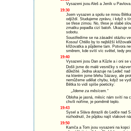
Vysazeni jsou Aleš a Jeník u Pavlova
19:30
Jsem vysazen a spolu se mnou Bětka
odjíždí. Studujeme zprávu, i když s t
se třese zimou. No, třese je slabé slo
zmatku popadla cizí batoh. Ukazuje se,
sobotu.
Soustředíme se na zásadní otázku ve
Kosou! Chtělo by to nejbližší křižova
křižovatka a půjdeme tam. Potvora n
směrem, kde svítí víc světel, tedy pr
19:40
Vysazeni jsou Dan a Kůzle a i oni se v
Došli jsme do malé vesničky s názvem
důležité. Jedna ukazuje na Ledeč na
na kterém jsme břehu Sázavy, ale pro
nemůžeme udělat chybu, když se vyd
Bětka to vidí spíše poeticky:
„Jdeme za měsícem.“
Obloha je jasná, měsíc nám svítí na c
chvíli noříme, je poměrně teplo.
19:43
Sysel a Sláva dorazili do Ledče nad S
rozhodnutí, že půjdou najít vlakové ná
19:50
Kamča a Tom jsou vysazeni na kopci u