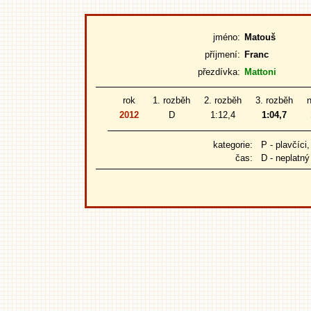
jméno:
Matouš
příjmení:
Franc
přezdívka:
Mattoni
rok
1. rozběh
2. rozběh
3. rozběh
n
2012
D
1:12,4
1:04,7
kategorie:
P - plavčíci, L
čas:
D - neplatný 