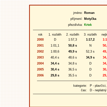
jméno:
Roman
příjmení:
Motyčka
přezdívka:
Krtek
rok
1. rozběh
2. rozběh
3. rozběh
nejl
2000
D
1:57,3
1:17,2
1:1
2001
1:01,1
50,8 s
N
50,
2002
1:00,6
49,9 s
52,3 s
49,
2003
40,4 s
48,6 s
34,9 s
34,
2004
34,4 s
34,8 s
D
34,
2005
30,4 s
36,5 s
D
30,
2006
29,8 s
35,5 s
D
29,
kategorie:
P - plavčíci, L
čas:
D - neplatný 