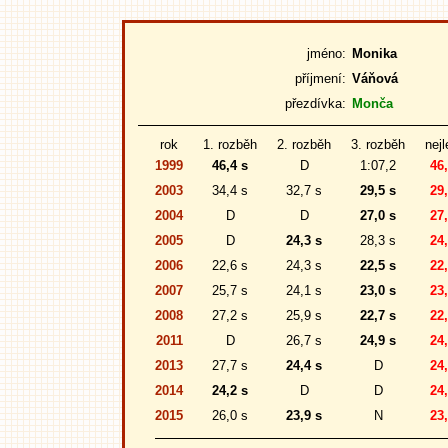
jméno:
Monika
příjmení:
Váňová
přezdívka:
Monča
rok
1. rozběh
2. rozběh
3. rozběh
nejl
1999
46,4 s
D
1:07,2
46,
2003
34,4 s
32,7 s
29,5 s
29,
2004
D
D
27,0 s
27,
2005
D
24,3 s
28,3 s
24,
2006
22,6 s
24,3 s
22,5 s
22,
2007
25,7 s
24,1 s
23,0 s
23,
2008
27,2 s
25,9 s
22,7 s
22,
2011
D
26,7 s
24,9 s
24,
2013
27,7 s
24,4 s
D
24,
2014
24,2 s
D
D
24,
2015
26,0 s
23,9 s
N
23,