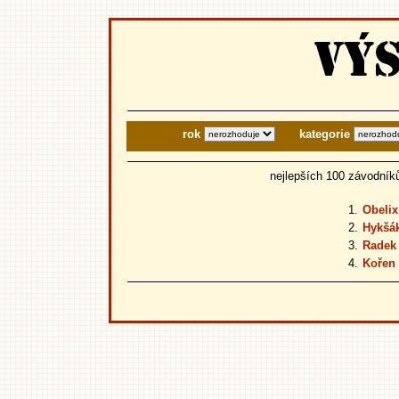
rok
kategorie
nejlepších 100 závodník
1.
Obelix
2.
Hykšá
3.
Radek
4.
Kořen