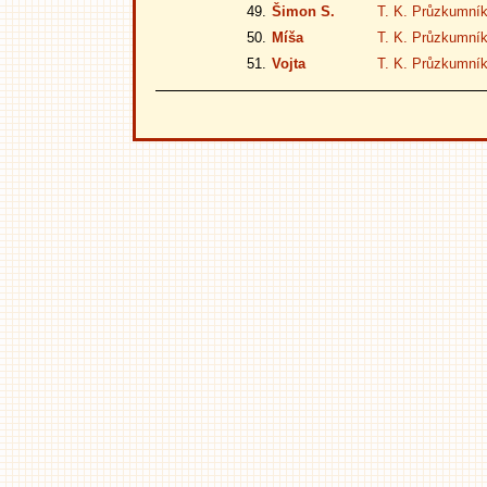
49.
Šimon S.
T. K. Průzkumní
50.
Míša
T. K. Průzkumní
51.
Vojta
T. K. Průzkumní