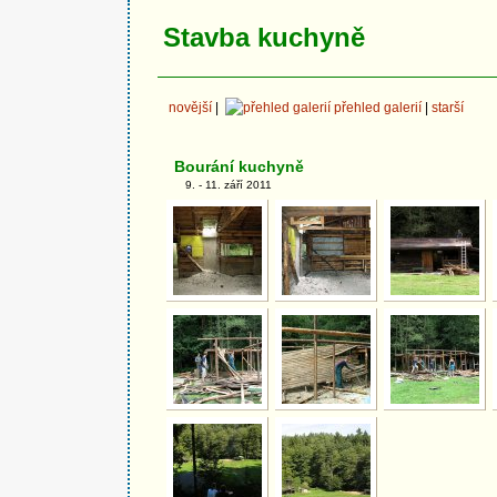
Stavba kuchyně
novější
|
přehled galerií
|
starší
Bourání kuchyně
9. - 11. září 2011