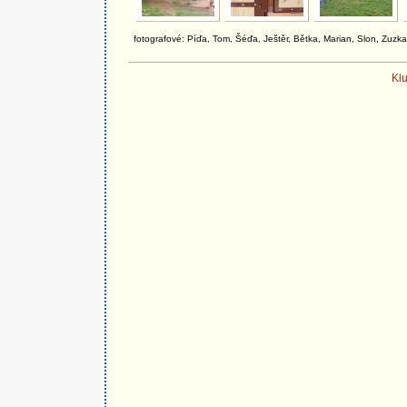
fotografové: Píďa, Tom, Šéďa, Ještěr, Bětka, Marian, Slon, Zuzka
Kl