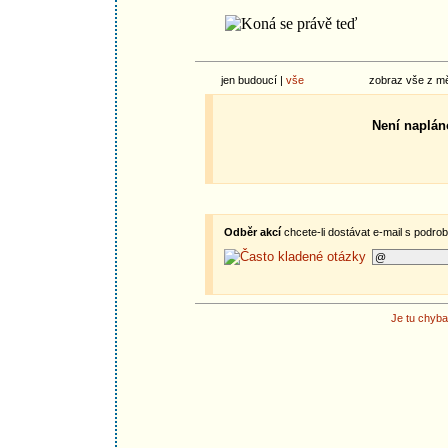
jen budoucí |
vše
zobraz vše z m
Není naplán
Odběr akcí
chcete-li dostávat e-mail s podro
Je tu chyba