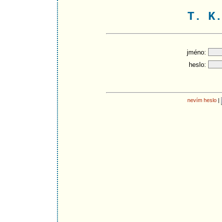
T. K.
jméno:
heslo:
nevím heslo
|