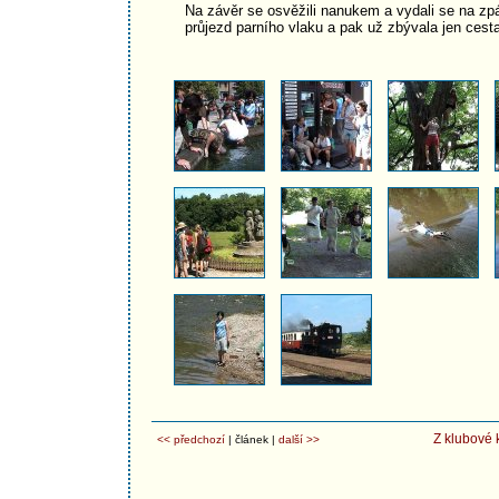
Na závěr se osvěžili nanukem a vydali se na zpát
průjezd parního vlaku a pak už zbývala jen cest
Z klubové 
<< předchozí
| článek |
další >>