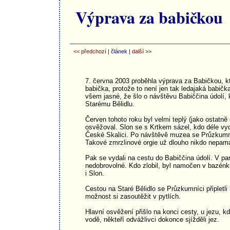
Výprava za babičkou
<< předchozí
| článek |
další >>
7. června 2003 proběhla výprava za Babičkou, 
babička, protože to není jen tak ledajaká babičk
všem jasné, že šlo o návštěvu Babiččina údolí, 
Starému Bělidlu.
Červen tohoto roku byl velmi teplý (jako ostatně 
osvěžoval. Slon se s Krtkem sázel, kdo déle vyd
České Skalici. Po návštěvě muzea se Průzkumníc
Takové zmrzlinové orgie už dlouho nikdo nepama
Pak se vydali na cestu do Babiččina údolí. V pa
nedobrovolné. Kdo zlobil, byl namočen v bazénk
i Slon.
Cestou na Staré Bělidlo se Průzkumníci připletli
možnost si zasoutěžit v pytlích.
Hlavní osvěžení přišlo na konci cesty, u jezu, 
vodě, někteří odvážlivci dokonce sjížděli jez.