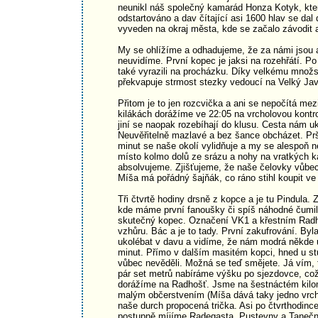
neunikl náš společný kamarád Honza Kotyk, kter
odstartováno a dav čítající asi 1600 hlav se dal
vyveden na okraj města, kde se začalo závodit a
My se ohlížíme a odhadujeme, že za námi jsou a
neuvidíme. První kopec je jaksi na rozehřátí. P
také vyrazili na procházku. Díky velkému množst
překvapuje strmost stezky vedoucí na Velký Jav
Přitom je to jen rozcvička a ani se nepočítá me
kilákách dorážíme ve 22:05 na vrcholovou kontro
jiní se naopak rozebíhají do klusu. Cesta nám uk
Neuvěřitelně mazlavé a bez šance obcházet. Pr
minut se naše okolí vylidňuje a my se alespoň
místo kolmo dolů ze srázu a nohy na vratkých 
absolvujeme. Zjišťujeme, že naše čelovky vůbec n
Míša má pořádný šajňák, co ráno stihl koupit ve
Tři čtvrtě hodiny drsně z kopce a je tu Pindula. 
kde máme první fanoušky či spíš náhodné čumily
skutečný kopec. Označení VK1 a křestním Radho
vzhůru. Bác a je to tady. První zakufrování. Byla
ukolébat v davu a vidíme, že nám modrá někde uh
minut. Přímo v dalším masitém kopci, hned u st
vůbec nevěděli. Možná se teď smějete. Já vím, 
pár set metrů nabíráme výšku po sjezdovce, co
dorážíme na Radhošť. Jsme na šestnáctém kilom
malým občerstvením (Míša dává taky jedno vrchol
naše durch propocená trička. Asi po čtvrthodin
postupně míjíme Radegasta, Pustevny a Tanečnici