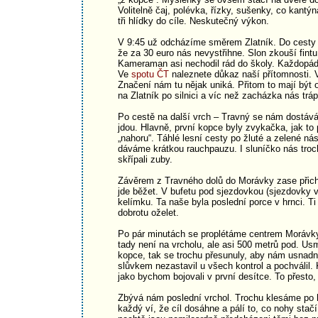
Volitelně čaj, polévka, řízky, sušenky, co kant
tři hlídky do cíle. Neskutečný výkon.
V 9:45 už odcházíme směrem Zlatník. Do cesty 
že za 30 euro nás nevystřihne. Slon zkouší fint
Kameraman asi nechodil rád do školy. Každopádně
Ve
spotu ČT
naleznete důkaz naší přítomnosti. V
Značení nám tu nějak uniká. Přitom to mají být
na Zlatník po silnici a víc než zacházka nás tráp
Po cestě na další vrch – Travný se nám dostává
jdou. Hlavně, první kopce byly zvykačka, jak to
„nahoru“. Táhlé lesní cesty po žluté a zelené n
dáváme krátkou rauchpauzu. I sluníčko nás troch
skřípali zuby.
Závěrem z Travného dolů do Morávky zase přich
jde běžet. V bufetu pod sjezdovkou (sjezdovky
kelímku. Ta naše byla poslední porce v hrnci. T
dobrotu oželet.
Po pár minutách se proplétáme centrem Morávky 
tady není na vrcholu, ale asi 500 metrů pod. Us
kopce, tak se trochu přesunuly, aby nám usnadni
slůvkem nezastavil u všech kontrol a pochválil.
jako bychom bojovali v první desítce. To přesto,
Zbývá nám poslední vrchol. Trochu klesáme po 
každý ví, že cíl dosáhne a pálí to, co nohy stačí