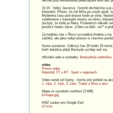
nechtě jsou nemilosrdně předcházeni těmi bez p
16:15 - Velký Javorový. Svorně docházíme a já z
kilometrů. Přesto, že mě Míša po cestě ujistil,
Myšlenka času pod dvacet hodin je silná. Nasto
vyběhneme z kamenité stezky na silnici, klesání
pochyb, že tohle je Řeka. Posledních několik se
posílá k hotelu Javor. „Cílem se běží, ne?“ a p
Za hodinku nás v Řece vyzvedává Andrea a my s
zážitků, ale jaksi nebyl prostor si všechno pově
Suma sumárum: Celkový čas 20 hodin 19 minut, puc
kteří dokážou přejít Beskydy rychleji než my.
officiální web a výsledky:
Beskydská sedmička
videa
Promo video
Reportáž ČT o B7 - Sport v regionech
Video seriál od Sashy - trochu jiný pohled na akci
1. část
,
2. část
,
3. část
,
Trailer o filmu o akci
Mapa ve vysokém rozlišení [3 MB]
b7mapa.jpg
KMZ soubor pro Google Eart
b7.kmz