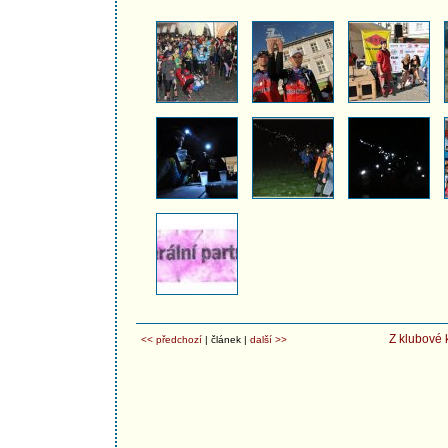
Z klubové 
<< předchozí
| článek |
další >>