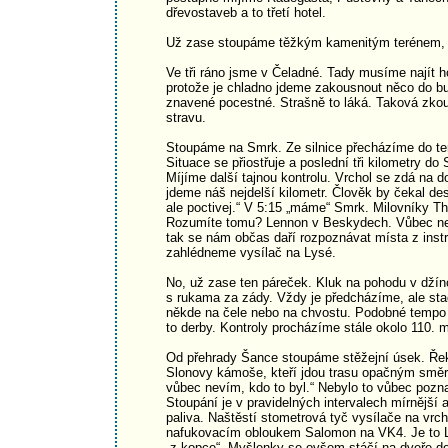
dřevostaveb a to třetí hotel.
Už zase stoupáme těžkým kamenitým terénem, 
Ve tři ráno jsme v Čeladné. Tady musíme najít ho
protože je chladno jdeme zakousnout něco do bud
znavené pocestné. Strašně to láká. Taková zkou
stravu.
Stoupáme na Smrk. Ze silnice přecházíme do te
Situace se přiostřuje a poslední tři kilometry d
Míjíme další tajnou kontrolu. Vrchol se zdá na 
jdeme náš nejdelší kilometr. Člověk by čekal des
ale poctivej.“ V 5:15 „máme“ Smrk. Milovníky T
Rozumíte tomu? Lennon v Beskydech. Vůbec neo
tak se nám občas daří rozpoznávat místa z inst
zahlédneme vysílač na Lysé.
No, už zase ten páreček. Kluk na pohodu v dží
s rukama za zády. Vždy je předcházíme, ale sta
někde na čele nebo na chvostu. Podobné tempo s
to derby. Kontroly procházíme stále okolo 110. m
Od přehrady Šance stoupáme stěžejní úsek. Řekl
Slonovy kámoše, kteří jdou trasu opačným směre
vůbec nevím, kdo to byl.“ Nebylo to vůbec pozna
Stoupání je v pravidelných intervalech mírnější
paliva. Naštěstí stometrová tyč vysílače na vr
nafukovacím obloukem Salomon na VK4. Je to Ly
„z kopce“. Myšlenky se ovšem stáčí na dveře do 