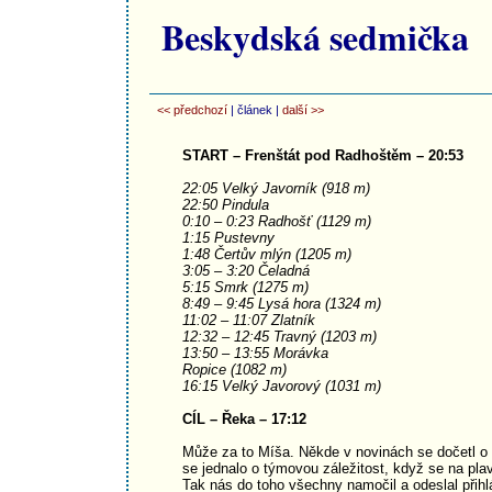
Beskydská sedmička
<< předchozí
| článek |
další >>
START – Frenštát pod Radhoštěm – 20:53
22:05 Velký Javorník (918 m)
22:50 Pindula
0:10 – 0:23 Radhošť (1129 m)
1:15 Pustevny
1:48 Čertův mlýn (1205 m)
3:05 – 3:20 Čeladná
5:15 Smrk (1275 m)
8:49 – 9:45 Lysá hora (1324 m)
11:02 – 11:07 Zlatník
12:32 – 12:45 Travný (1203 m)
13:50 – 13:55 Morávka
Ropice (1082 m)
16:15 Velký Javorový (1031 m)
CÍL – Řeka – 17:12
Může za to Míša. Někde v novinách se dočetl o
se jednalo o týmovou záležitost, když se na pla
Tak nás do toho všechny namočil a odeslal přihl