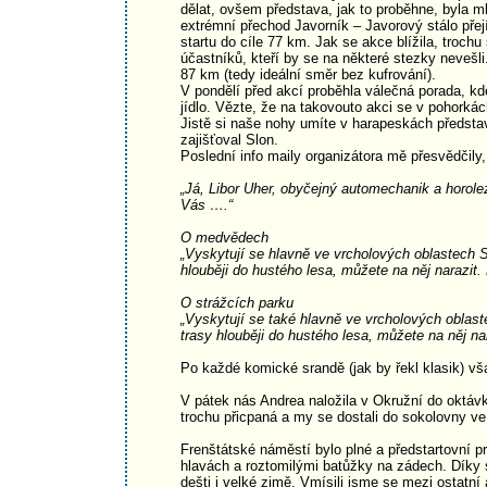
dělat, ovšem představa, jak to proběhne, byla
extrémní přechod Javorník – Javorový stálo pře
startu do cíle 77 km. Jak se akce blížila, troc
účastníků, kteří by se na některé stezky nevešli
87 km (tedy ideální směr bez kufrování).
V pondělí před akcí proběhla válečná porada, kde
jídlo. Vězte, že na takovouto akci se v pohorkác
Jistě si naše nohy umíte v harapeskách představi
zajišťoval Slon.
Poslední info maily organizátora mě přesvědčily
„Já, Libor Uher, obyčejný automechanik a horol
Vás ….“
O medvědech
„Vyskytují se hlavně ve vrcholových oblastech 
hlouběji do hustého lesa, můžete na něj narazit. 
O strážcích parku
„Vyskytují se také hlavně ve vrcholových oblas
trasy hlouběji do hustého lesa, můžete na něj nar
Po každé komické srandě (jak by řekl klasik) vš
V pátek nás Andrea naložila v Okružní do oktávk
trochu přicpaná a my se dostali do sokolovny ve 
Frenštátské náměstí bylo plné a předstartovní 
hlavách a roztomilými batůžky na zádech. Díky s
dešti i velké zimě. Vmísili jsme se mezi ostatní 