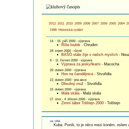
2012
2011
2010
2009
2008
2007
2006
2005
2004
2
1998
Historická vydání
14. - 16. září 2000 - výprava
Říše loutek
- Chrudim
28. srpen 2000 - různé
BAŠÓ stále žije v našich myslích
- Nou
9. - 11. červen 2000 - výprava
Výprava za jeskyňkami
- Macocha
29. duben 2000 - výprava
Hon na čarodějnice
- Stvořidla
22. duben 2000 - jiná akce
Dřevěný muž
- Stvořidla
15. duben 2000 - výprava
Malá skála
- Malá skála
27. únor - 4. březen 2000 - výprava
Zimní tábor Tolštejn 2000
- Tolštejn
rok 1994
Kuba: Poník, to je něco mezi koněm, oslem 