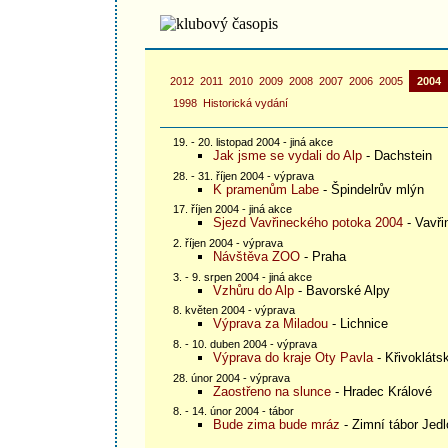
2012
2011
2010
2009
2008
2007
2006
2005
2004
1998
Historická vydání
19. - 20. listopad 2004 - jiná akce
Jak jsme se vydali do Alp
- Dachstein
28. - 31. říjen 2004 - výprava
K pramenům Labe
- Špindelrův mlýn
17. říjen 2004 - jiná akce
Sjezd Vavřineckého potoka 2004
- Vavři
2. říjen 2004 - výprava
Návštěva ZOO
- Praha
3. - 9. srpen 2004 - jiná akce
Vzhůru do Alp
- Bavorské Alpy
8. květen 2004 - výprava
Výprava za Miladou
- Lichnice
8. - 10. duben 2004 - výprava
Výprava do kraje Oty Pavla
- Křivokláts
28. únor 2004 - výprava
Zaostřeno na slunce
- Hradec Králové
8. - 14. únor 2004 - tábor
Bude zima bude mráz
- Zimní tábor Jed