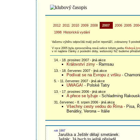
2012
2011
2010
2009
2008
2007
2006
2005
200
1998
Historická vydání
Vašemu výběru odpovídá malý počet reportáží, zobrazeny 5 posled
V roce 2005 byla zprovozněna nová sekce tohoto webu
Klubová kr
v ní najdete články z poslední doby, webovský NŽ budeme přinášet
14. - 18. prosinec 2007 - jiná akce
Království zimy
- Ramsau
13. - 18. červenec 2007 - jiná akce
Podívat se na Evropu z vršku
- Chamoni
5. - 11. červenec 2007 - jiná akce
UWAGA!
- Polské Tatry
13. - 17. prosinec 2006 - jiná akce
A přece se lyžuje
- Schladming Rakous
31. červenec - 8. srpen 2006 - jiná akce
Všechny cesty vedou do Říma
- Pisa, Ř
Benátky, Verona – Itálie
rok 1997
Jaruška a Ještěr dělají smetánek.
Ještěr: Já bych to ještě přisladil.