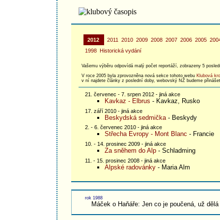
2012
2011
2010
2009
2008
2007
2006
2005
200
1998
Historická vydání
Vašemu výběru odpovídá malý počet reportáží, zobrazeny 5 posled
V roce 2005 byla zprovozněna nová sekce tohoto webu
Klubová kr
v ní najdete články z poslední doby, webovský NŽ budeme přinášet
21. červenec - 7. srpen 2012 - jiná akce
Kavkaz - Elbrus
- Kavkaz, Rusko
17. září 2010 - jiná akce
Beskydská sedmička
- Beskydy
2. - 6. červenec 2010 - jiná akce
Střecha Evropy - Mont Blanc
- Francie
10. - 14. prosinec 2009 - jiná akce
Za sněhem do Alp
- Schladming
11. - 15. prosinec 2008 - jiná akce
Alpské radovánky
- Maria Alm
rok 1988
Máček o Haňáře: Jen co je poučená, už dělá 