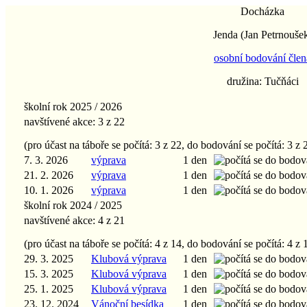
Docházka
Jenda
(Jan Petrnouše
osobní bodování člen
družina:
Tučňáci
školní rok 2025 / 2026
navštívené akce:
3
z 22
(pro účast na táboře se počítá:
3
z 22, do bodování se počítá:
3
z 
7. 3. 2026
výprava
1 den
21. 2. 2026
výprava
1 den
10. 1. 2026
výprava
1 den
školní rok 2024 / 2025
navštívené akce:
4
z 21
(pro účast na táboře se počítá:
4
z 14, do bodování se počítá:
4
z 
29. 3. 2025
Klubová výprava
1 den
15. 3. 2025
Klubová výprava
1 den
25. 1. 2025
Klubová výprava
1 den
23. 12. 2024
Vánoční besídka
1 den