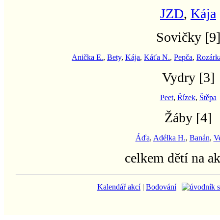
JZD
,
Kája
Sovičky
[9
Anička E.
,
Bety
,
Kája
,
Káťa N.
,
Pepča
,
Rozárk
Vydry
[3]
Peet
,
Řízek
,
Štěpa
Žáby
[4]
Áďa
,
Adélka H.
,
Banán
,
V
celkem dětí na a
Kalendář akcí
|
Bodování
|