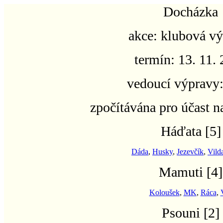
Docházka
akce:
klubová vý
termín:
13. 11.
vedoucí výpravy
zpočítávána pro účast n
Háďata
[5]
Dáda
,
Husky
,
Jezevčík
,
Vild
Mamuti
[4]
Koloušek
,
MK
,
Ráca
,
Psouni
[2]