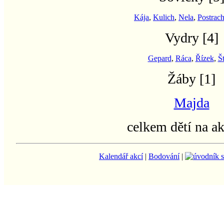
Kája
,
Kulich
,
Nela
,
Postrac
Vydry
[4]
Gepard
,
Ráca
,
Řízek
,
Š
Žáby
[1]
Majda
celkem dětí na a
Kalendář akcí
|
Bodování
|