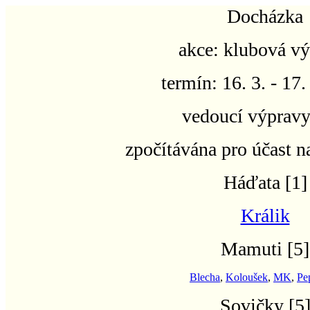
Docházka
akce:
klubová vý
termín:
16. 3. - 17
vedoucí výprav
zpočítávána pro účast n
Háďata
[1]
Králik
Mamuti
[5]
Blecha
,
Koloušek
,
MK
,
Pe
Sovičky
[5