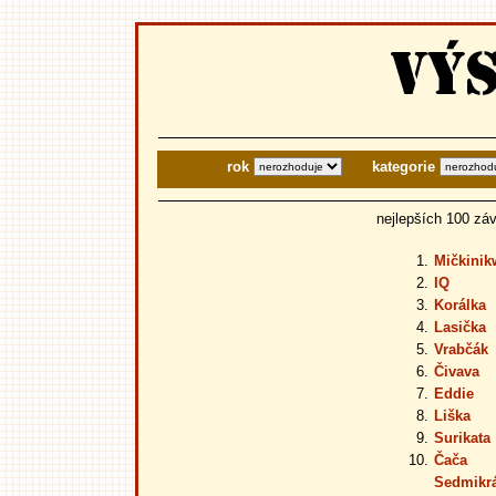
rok
kategorie
nejlepších 100 zá
1.
Mičkinik
2.
IQ
3.
Korálka
4.
Lasička
5.
Vrabčák
6.
Čivava
7.
Eddie
8.
Liška
9.
Surikata
10.
Čača
Sedmikr