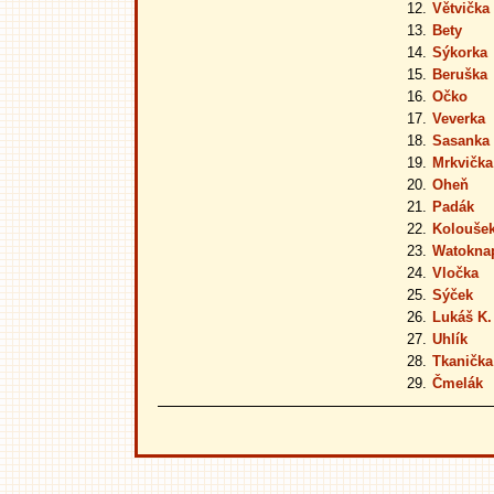
12.
Větvička
13.
Bety
14.
Sýkorka
15.
Beruška
16.
Očko
17.
Veverka
18.
Sasanka
19.
Mrkvička
20.
Oheň
21.
Padák
22.
Kolouše
23.
Watokna
24.
Vločka
25.
Sýček
26.
Lukáš K.
27.
Uhlík
28.
Tkanička
29.
Čmelák