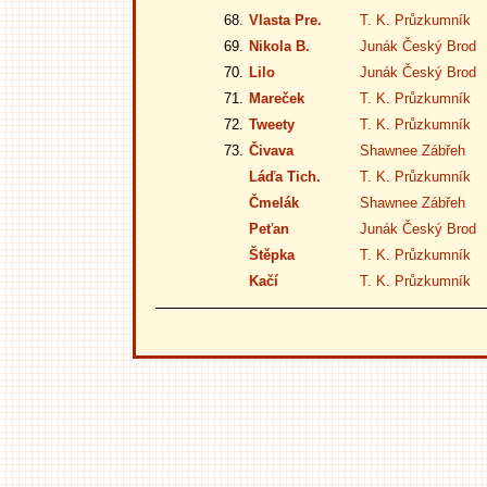
68.
Vlasta Pre.
T. K. Průzkumník
69.
Nikola B.
Junák Český Brod
70.
Lilo
Junák Český Brod
71.
Mareček
T. K. Průzkumník
72.
Tweety
T. K. Průzkumník
73.
Čivava
Shawnee Zábřeh
Láďa Tich.
T. K. Průzkumník
Čmelák
Shawnee Zábřeh
Peťan
Junák Český Brod
Štěpka
T. K. Průzkumník
Kačí
T. K. Průzkumník