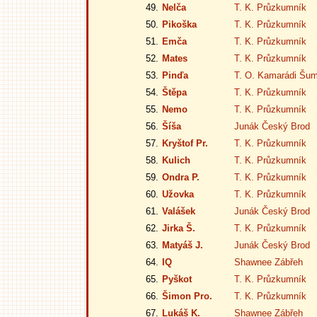
49.
Nelča
T. K. Průzkumník
50.
Pikoška
T. K. Průzkumník
51.
Emča
T. K. Průzkumník
52.
Mates
T. K. Průzkumník
53.
Pinďa
T. O. Kamarádi Šu
54.
Štěpa
T. K. Průzkumník
55.
Nemo
T. K. Průzkumník
56.
Šíša
Junák Český Brod
57.
Kryštof Pr.
T. K. Průzkumník
58.
Kulich
T. K. Průzkumník
59.
Ondra P.
T. K. Průzkumník
60.
Užovka
T. K. Průzkumník
61.
Valášek
Junák Český Brod
62.
Jirka Š.
T. K. Průzkumník
63.
Matyáš J.
Junák Český Brod
64.
IQ
Shawnee Zábřeh
65.
Pyškot
T. K. Průzkumník
66.
Šimon Pro.
T. K. Průzkumník
67.
Lukáš K.
Shawnee Zábřeh