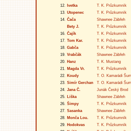
12.
Ivetka
T. K. Průzkumník
13.
Utopenec
T. K. Průzkumník
14.
Čača
Shawnee Zábřeh
Bety J.
T. K. Průzkumník
16.
Čajík
T. K. Průzkumník
17.
Tom Kar.
T. K. Průzkumník
18.
Gabča
T. K. Průzkumník
19.
Vrabčák
Shawnee Zábřeh
20.
Hanz
T. K. Mustang
21.
Magda Vr.
T. K. Průzkumník
22.
Koudy
T. O. Kamarádi Šu
23.
Simír Gerchan
T. O. Kamarádi Šu
24.
Jana Č.
Junák Český Brod
25.
Liška
Shawnee Zábřeh
26.
Šimpy
T. K. Průzkumník
27.
Sasanka
Shawnee Zábřeh
28.
Monča Lou.
T. K. Průzkumník
29.
Hodokvas
T. K. Průzkumník