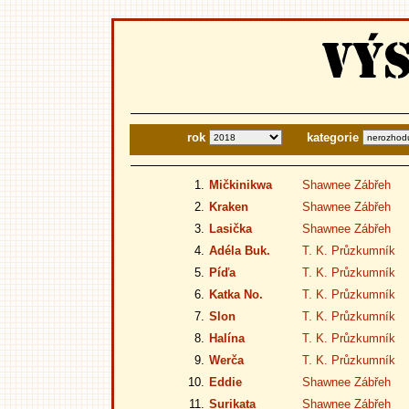
rok
kategorie
1.
Mičkinikwa
Shawnee Zábřeh
2.
Kraken
Shawnee Zábřeh
3.
Lasička
Shawnee Zábřeh
4.
Adéla Buk.
T. K. Průzkumník
5.
Píďa
T. K. Průzkumník
6.
Katka No.
T. K. Průzkumník
7.
Slon
T. K. Průzkumník
8.
Halína
T. K. Průzkumník
9.
Werča
T. K. Průzkumník
10.
Eddie
Shawnee Zábřeh
11.
Surikata
Shawnee Zábřeh