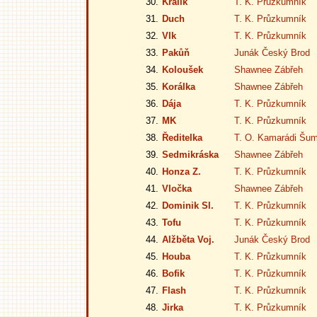
30.
Králik
T. K. Průzkumník
31.
Duch
T. K. Průzkumník
32.
Vlk
T. K. Průzkumník
33.
Pakůň
Junák Český Brod
34.
Koloušek
Shawnee Zábřeh
35.
Korálka
Shawnee Zábřeh
36.
Dája
T. K. Průzkumník
37.
MK
T. K. Průzkumník
38.
Ředitelka
T. O. Kamarádi Šu
39.
Sedmikráska
Shawnee Zábřeh
40.
Honza Z.
T. K. Průzkumník
41.
Vločka
Shawnee Zábřeh
42.
Dominik Sl.
T. K. Průzkumník
43.
Tofu
T. K. Průzkumník
44.
Alžběta Voj.
Junák Český Brod
45.
Houba
T. K. Průzkumník
46.
Bofik
T. K. Průzkumník
47.
Flash
T. K. Průzkumník
48.
Jirka
T. K. Průzkumník