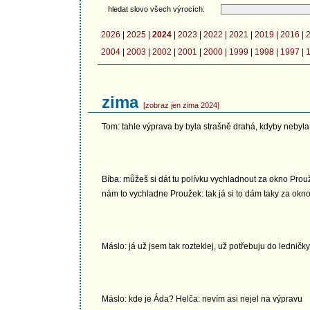
hledat slovo všech výrocích:
2026
|
2025
|
2024
|
2023
|
2022
|
2021
|
2019
|
2016
|
2004
|
2003
|
2002
|
2001
|
2000
|
1999
|
1998
|
1997
|
zima
[zobraz jen zima 2024]
Tom: tahle výprava by byla strašně drahá, kdyby nebyl
Bíba: můžeš si dát tu polívku vychladnout za okno Prouž
nám to vychladne Proužek: tak já si to dám taky za okn
Máslo: já už jsem tak rozteklej, už potřebuju do ledničky
Máslo: kde je Áda? Helča: nevím asi nejel na výpravu