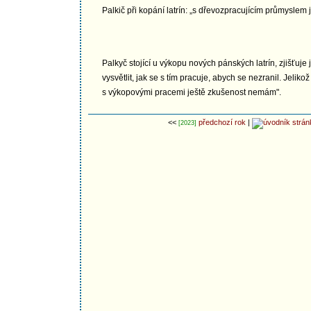
Palkič při kopání latrín: „s dřevozpracujícím průmysle
Palkyč stojící u výkopu nových pánských latrín, zjišťuje
vysvětlit, jak se s tím pracuje, abych se nezranil. Jel
s výkopovými pracemi ještě zkušenost nemám".
<<
předchozí rok
|
[2023]