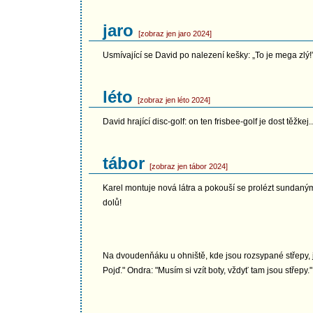
jaro
[zobraz jen jaro 2024]
Usmívající se David po nalezení kešky: „To je mega zlý!
léto
[zobraz jen léto 2024]
David hrající disc-golf: on ten frisbee-golf je dost těžkej..
tábor
[zobraz jen tábor 2024]
Karel montuje nová látra a pokouší se prolézt sundaným
dolů!
Na dvoudenňáku u ohniště, kde jsou rozsypané střepy, j
Pojď." Ondra: "Musím si vzít boty, vždyť tam jsou střepy."